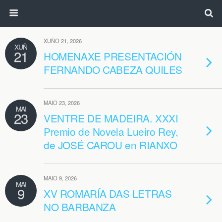
XUÑO 21, 2026
XUÑ
21
HOMENAXE PRESENTACIÓN
FERNANDO CABEZA QUILES
MAIO 23, 2026
MAI
23
VENTRE DE MADEIRA. XXXI
Premio de Novela Lueiro Rey,
de JOSÉ CAROU en RIANXO
MAIO 9, 2026
MAI
9
XV ROMARÍA DAS LETRAS
NO BARBANZA