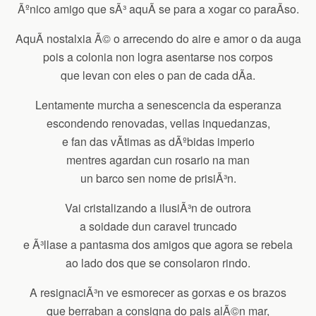
Ãºnico amigo que sÃ³ aquÃ­ se para a xogar co paraÃ­so.
AquÃ­ nostalxia Ã© o arrecendo do aire e amor o da auga
pois a colonia non logra asentarse nos corpos
que levan con eles o pan de cada dÃ­a.
Lentamente murcha a senescencia da esperanza
escondendo renovadas, vellas inquedanzas,
e fan das vÃ­timas as dÃºbidas imperio
mentres agardan cun rosario na man
un barco sen nome de prisiÃ³n.
Vai cristalizando a ilusiÃ³n de outrora
a soidade dun caravel truncado
e Ã³llase a pantasma dos amigos que agora se rebela
ao lado dos que se consolaron rindo.
A resignaciÃ³n ve esmorecer as gorxas e os brazos
que berraban a consigna do pais alÃ©n mar,