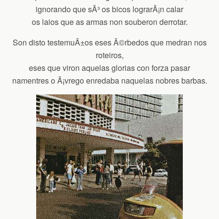
ignorando que sÃ³ os bicos lograrÃ¡n calar
os laios que as armas non souberon derrotar.
Son disto testemuÃ±os eses Ã©rbedos que medran nos
roteiros,
eses que viron aquelas glorias con forza pasar
namentres o Ã¡vrego enredaba naquelas nobres barbas.