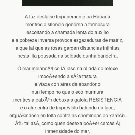
A luz desfaise impunemente na Habana
mentres o silencio goberna a fermosura
escoitando a chamada lenta do auxilio
e a pobreza inversa provoca esgazaduras de matriz,
a que fai que as rosas garden distancias infinitas
nesta illa pousada na soidade dunha bandeira.
O mar melancÃ³lico lÃ¡iase na ollada do reloxo
impoÃ±endo a sÃºa tristura
e viaxa con aires da abandono
nun tempo no que o eco murmura
mentres a paixÃ³n debuxa a gaiola RESISTENCIA
e o aire entra de imprevisto batendo na face,
erguÃ©ndose en loita contra as chemineas do xardÃ­n.
Ã‰ tal asÃ­, como quen desexa poÃ±er cercas Ã¡
inmensidade do mar,