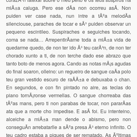
miÃ±a caluga. Pero ese dÃ­a non ocorreu asÃ­. Non
puiden ver case nada, nun intre a tÃºa melodÃ­a
silenciouse, paraches de tocar e sÃ³ puiden observar un
pequeno escintileo. Suspiraches e seguiches tocando,
coma se nada… ArrepentirÃ­ame toda a miÃ±a vida de
quedarme quedo, de non ter ido Ã³ teu carÃ³n, de non ter
chorado xunto a ti, de non terche dado ese abrazo que
tanto boto de menos agora. Cando as notas mÃ¡s agudas
do final soaron, olleino: un regueiro de sangue caÃ­a polo
teu gran vestido escuro de raÃ­Ã±a e debuxaba o chan.
En segundos, e con fin pintado no aire, as teclas do
piano tornÃ¡ronse vermellas. O sangue chorreaba das
tÃºas mans, pero ti non parabas de tocar, non pararÃ­as
ata que a morte cho impedise. E asÃ­ foi. Eu intenteino,
alceiche a miÃ±a man dende o abismo, pero non
conseguÃ­n arrebatarlle a sÃºa presa Ã³ eterno infinito. O
teu cadro estaba a piques de ser rematado. As Ãºltimas