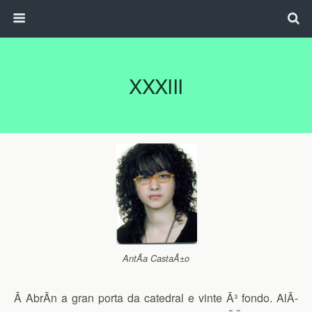
XXXIII
AntÃ­a CastaÃ±o
Â AbrÃ­n a gran porta da catedral e vinte Ã³ fondo. AlÃ­