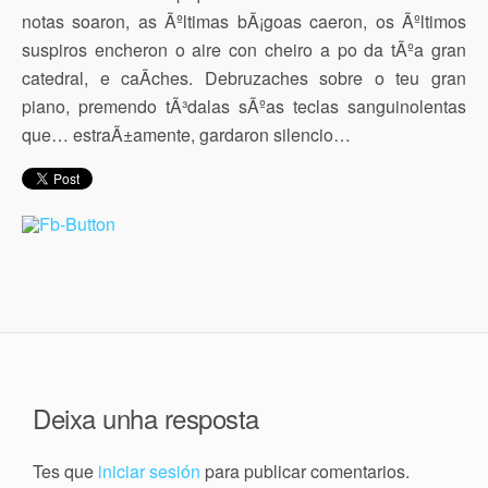
notas soaron, as Ãºltimas bÃ¡goas caeron, os Ãºltimos
suspiros encheron o aire con cheiro a po da tÃºa gran
catedral, e caÃ­ches. Debruzaches sobre o teu gran
piano, premendo tÃ³dalas sÃºas teclas sanguinolentas
que… estraÃ±amente, gardaron silencio…
Deixa unha resposta
Tes que
iniciar sesión
para publicar comentarios.