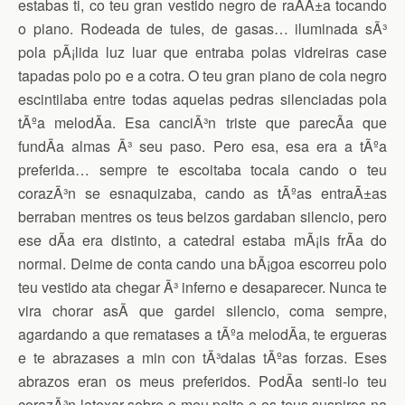
estabas ti, co teu gran vestido negro de raÃ­Ã±a tocando
o piano. Rodeada de tules, de gasas… iluminada sÃ³
pola pÃ¡lida luz luar que entraba polas vidreiras case
tapadas polo po e a cotra. O teu gran piano de cola negro
escintilaba entre todas aquelas pedras silenciadas pola
tÃºa melodÃ­a. Esa canciÃ³n triste que parecÃ­a que
fundÃ­a almas Ã³ seu paso. Pero esa, esa era a tÃºa
preferida… sempre te escoitaba tocala cando o teu
corazÃ³n se esnaquizaba, cando as tÃºas entraÃ±as
berraban mentres os teus beizos gardaban silencio, pero
ese dÃ­a era distinto, a catedral estaba mÃ¡is frÃ­a do
normal. Deime de conta cando una bÃ¡goa escorreu polo
teu vestido ata chegar Ã³ inferno e desaparecer. Nunca te
vira chorar asÃ­ que gardei silencio, coma sempre,
agardando a que rematases a tÃºa melodÃ­a, te ergueras
e te abrazases a min con tÃ³dalas tÃºas forzas. Eses
abrazos eran os meus preferidos. PodÃ­a senti-lo teu
corazÃ³n latexar sobre o meu peito e os teus suspiros na