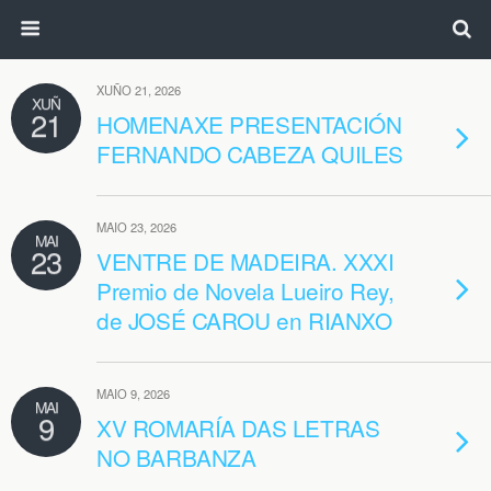
XUÑO 21, 2026
XUÑ
21
HOMENAXE PRESENTACIÓN
FERNANDO CABEZA QUILES
MAIO 23, 2026
MAI
23
VENTRE DE MADEIRA. XXXI
Premio de Novela Lueiro Rey,
de JOSÉ CAROU en RIANXO
MAIO 9, 2026
MAI
9
XV ROMARÍA DAS LETRAS
NO BARBANZA