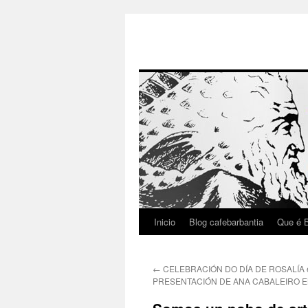
Inicio
Blog cafebarbantia
Que é B
Saltar
ao
←
CELEBRACIÓN DO DÍA DE ROSALÍA 
contido
PRESENTACIÓN DE ANA CABALEIRO E