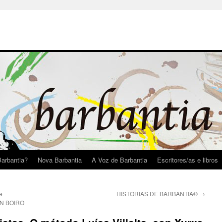
arbantia?
Nova Barbantia
A Voz de Barbantia
Escritores/as e libros
e
HISTORIAS DE BARBANTIA®
→
N BOIRO