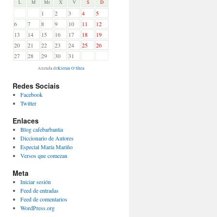
L
M
Mr
X
V
S
D
1
2
3
4
5
6
7
8
9
10
11
12
13
14
15
16
17
18
19
20
21
22
23
24
25
26
27
28
29
30
31
Axenda de
Kieran O'Shea
Redes Sociais
Facebook
Twitter
Enlaces
Blog cafebarbantia
Diccionario de Autores
Especial María Mariño
Versos que comezan
Meta
Iniciar sesión
Feed de entradas
Feed de comentarios
WordPress.org