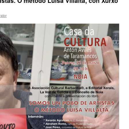
stas. O método Luísa Villalta, con Xurxo
rator