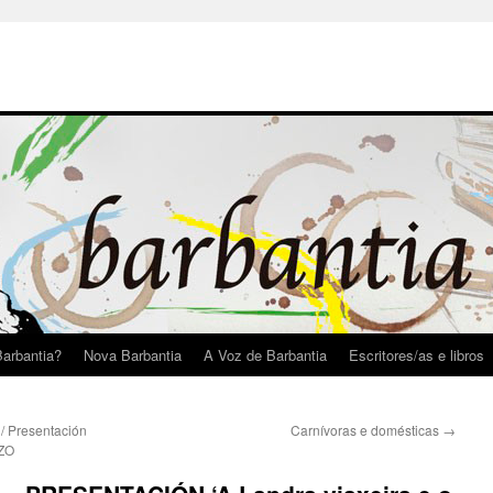
arbantia?
Nova Barbantia
A Voz de Barbantia
Escritores/as e libros
Presentación
Carnívoras e domésticas
→
AZO