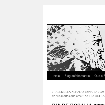
Inicio
Blog cafebarbantia
Que é B
Saltar
ao
←
ASEMBLEA XERAL ORDINARIA 2025 / 
contido
de “Os mortos que amei”, de IRIA COLL