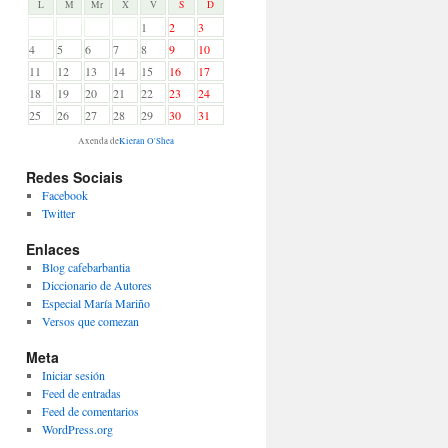
L
M
Mr
X
V
S
D
1
2
3
4
5
6
7
8
9
10
11
12
13
14
15
16
17
18
19
20
21
22
23
24
25
26
27
28
29
30
31
Axenda de
Kieran O'Shea
Redes Sociais
Facebook
Twitter
Enlaces
Blog cafebarbantia
Diccionario de Autores
Especial María Mariño
Versos que comezan
Meta
Iniciar sesión
Feed de entradas
Feed de comentarios
WordPress.org