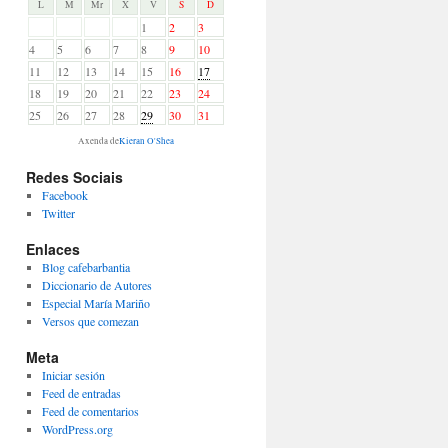
L
M
Mr
X
V
S
D
1
2
3
4
5
6
7
8
9
10
11
12
13
14
15
16
17
18
19
20
21
22
23
24
25
26
27
28
29
30
31
Axenda de
Kieran O'Shea
Redes Sociais
Facebook
Twitter
Enlaces
Blog cafebarbantia
Diccionario de Autores
Especial María Mariño
Versos que comezan
Meta
Iniciar sesión
Feed de entradas
Feed de comentarios
WordPress.org