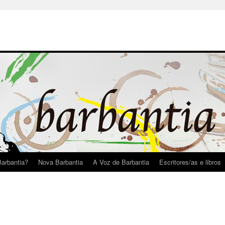
arbantia?
Nova Barbantia
A Voz de Barbantia
Escritores/as e libros