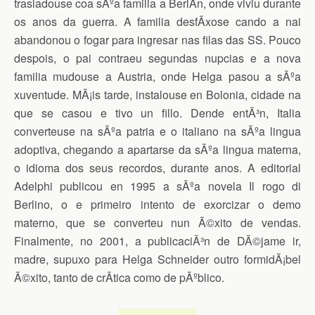
trasladouse coa sÃºa familia a BerlÃ­n, onde viviu durante
os anos da guerra. A familia desfÃ­xose cando a nai
abandonou o fogar para ingresar nas filas das SS. Pouco
despois, o pai contraeu segundas nupcias e a nova
familia mudouse a Austria, onde Helga pasou a sÃºa
xuventude. MÃ¡is tarde, instalouse en Bolonia, cidade na
que se casou e tivo un fillo. Dende entÃ³n, Italia
converteuse na sÃºa patria e o italiano na sÃºa lingua
adoptiva, chegando a apartarse da sÃºa lingua materna,
o idioma dos seus recordos, durante anos. A editorial
Adelphi publicou en 1995 a sÃºa novela Il rogo di
Berlino, o e primeiro intento de exorcizar o demo
materno, que se converteu nun Ã©xito de vendas.
Finalmente, no 2001, a publicaciÃ³n de DÃ©jame ir,
madre, supuxo para Helga Schneider outro formidÃ¡bel
Ã©xito, tanto de crÃ­tica como de pÃºblico.