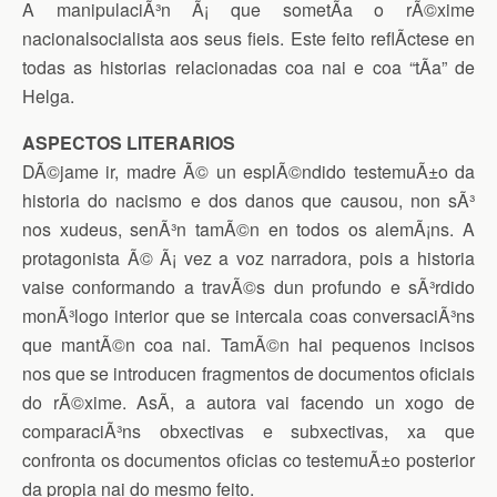
A manipulaciÃ³n Ã¡ que sometÃ­a o rÃ©xime
nacionalsocialista aos seus fieis. Este feito reflÃ­ctese en
todas as historias relacionadas coa nai e coa “tÃ­a” de
Helga.
ASPECTOS LITERARIOS
DÃ©jame ir, madre Ã© un esplÃ©ndido testemuÃ±o da
historia do nacismo e dos danos que causou, non sÃ³
nos xudeus, senÃ³n tamÃ©n en todos os alemÃ¡ns. A
protagonista Ã© Ã¡ vez a voz narradora, pois a historia
vaise conformando a travÃ©s dun profundo e sÃ³rdido
monÃ³logo interior que se intercala coas conversaciÃ³ns
que mantÃ©n coa nai. TamÃ©n hai pequenos incisos
nos que se introducen fragmentos de documentos oficiais
do rÃ©xime. AsÃ­, a autora vai facendo un xogo de
comparaciÃ³ns obxectivas e subxectivas, xa que
confronta os documentos oficias co testemuÃ±o posterior
da propia nai do mesmo feito.