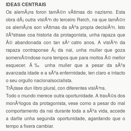
IDEAS CENTRAIS
Os alemÃ¡ns foron tamÃ©n vÃ­timas do nazismo. Esta
obra dÃ¡ outra visiÃ³n do terceiro Reich, na que tamÃ©n
os alemÃ¡ns son vÃ­timas da sÃºa propia decisiÃ³n. Isto
ilÃºstrase coa historia da protagonista, unha rapaza que
Ã© abandonada con tan sÃ³ catro anos. A visiÃ³n da
rapaza contraponse Ã¡ da nai, unha muller que goza
somerxÃ©ndose nuns tempos que para moitos Ã© mellor
esquecer. Ã‰ unha muller que a pesar da sÃºa
avanzada idade e a sÃºa enfermidade, ten claro e intacto
o seu orgullo nacionalsocialista.
TrÃ¡tase dun libro plural, con diferentes visiÃ³ns.
Todo o mundo merece outra oportunidade. A travÃ©s dos
monÃ³logos da protagonista, vese como a pesar do mal
comportamento da nai durante toda a sÃºa vida, accede
a darlle unha segunda oportunidade, agardando que o
tempo a fixera cambiar.