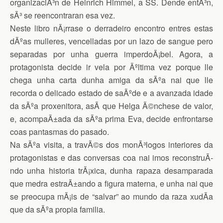
organizaciÃ³n de Heinrich Himmel, a SS. Dende entÃ³n,
sÃ³ se reencontraran esa vez.
Neste libro nÃ¡rrase o derradeiro encontro entres estas
dÃºas mulleres, vencelladas por un lazo de sangue pero
separadas por unha guerra imperdoÃ¡bel. Agora, a
protagonista decide ir vela por Ãºltima vez porque lle
chega unha carta dunha amiga da sÃºa nai que lle
recorda o delicado estado de saÃºde e a avanzada idade
da sÃºa proxenitora, asÃ­ que Helga Ã©nchese de valor,
e, acompaÃ±ada da sÃºa prima Eva, decide enfrontarse
coas pantasmas do pasado.
Na sÃºa visita, a travÃ©s dos monÃ³logos interiores da
protagonistas e das conversas coa nai imos reconstruÃ­
ndo unha historia trÃ¡xica, dunha rapaza desamparada
que medra estraÃ±ando a figura materna, e unha nai que
se preocupa mÃ¡is de “salvar” ao mundo da raza xudÃ­a
que da sÃºa propia familia.