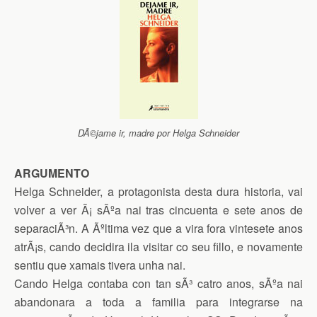
DÃ©jame ir, madre por Helga Schneider
ARGUMENTO
Helga Schneider, a protagonista desta dura historia, vai
volver a ver Ã¡ sÃºa nai tras cincuenta e sete anos de
separaciÃ³n. A Ãºltima vez que a vira fora vintesete anos
atrÃ¡s, cando decidira ila visitar co seu fillo, e novamente
sentiu que xamais tivera unha nai.
Cando Helga contaba con tan sÃ³ catro anos, sÃºa nai
abandonara a toda a familia para integrarse na