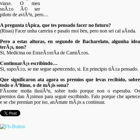
viaxe. O meu
soÃ±o Ã© ser
piloto de aviÃ³n, pero…
A pregunta tÃ­pica, que tes pensado facer no futuro?
(Risas) Facer unha carreira e pasalo moi ben, pero non sei cal aÃ­nda.
Pero a estas alturas, en segundo de Bacharelato, algunha idea
terÃ¡s, non?
Si, Medicina ou EnxeÃ±erÃ­a de CamiÃ±os.
ContinuarÃ¡s escribindo…
Si, supoÃ±o, se me segue apetecendo, si. En principio tiÃ±a pensado.
Que significaron ata agora os premios que levas recibido, sobre
todo o Ãºltimo, o de mÃ¡is sona?
FÃ­xome moita ilusiÃ³n, sobre todo porque non o esperaba. Os
premios dan Ã¡nimos para seguir escribindo. Falo porque che apetece
e se che premian por iso, anÃ­mate mÃ¡is a continuar.