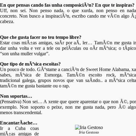
En que pensas cando fas unha composiciÃ³n? En que te inspiras?
Uff, non sei. Non penso nada, o que xurda, non penso en nada
concreto. Non busco a inspiraciÃ³n, escribo cando me vÃ©n algo Ã¡
cabeza.
Que che gusta facer no teu tempo libre?
Estar coas miÃ±as amigas, saÃ­r por aÃ­, ler… TamÃ©n me gusta ir
dar unha volta e ver a tele ou pelÃ­culas ou oÃ­r mÃºsica; o tÃ­pico
“son unha muller vulgar”.
Que tipo de mÃºsica escoitas?
Un pouco de todo. GÃºstame a canciÃ³n de Sweet Home Alabama, xa
sabes, mÃºsica de Esmorga. TamÃ©n escoito rock, mÃºsica
tradicional galega, grupos novos que van saÃ­ndo.. a mÃºsica celta
tamÃ©n me gusta bastante ou o rap.
Non soportas…
(Pensativa) Non sei… A xente que quere aparentar o que non Ã©, por
exemplo. Non soporto o peixe, non me gusta nada, pero Ã© algo
menos transcendental.
EncantarÃ­ache…
Ir a Cuba coas
Iria Gestoso
miÃ±as amigas de