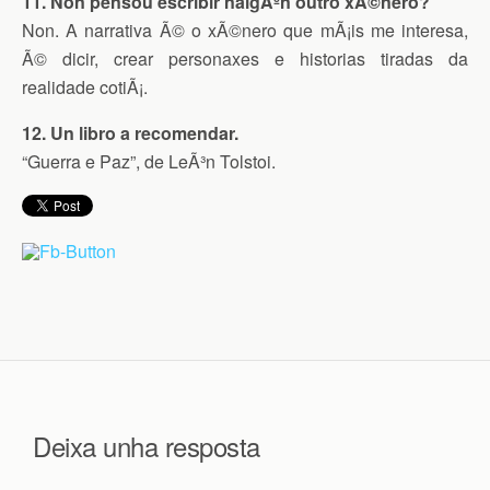
11. Non pensou escribir nalgÃºn outro xÃ©nero?
Non. A narrativa Ã© o xÃ©nero que mÃ¡is me interesa,
Ã© dicir, crear personaxes e historias tiradas da
realidade cotiÃ¡.
12. Un libro a recomendar.
“Guerra e Paz”, de LeÃ³n Tolstoi.
Deixa unha resposta