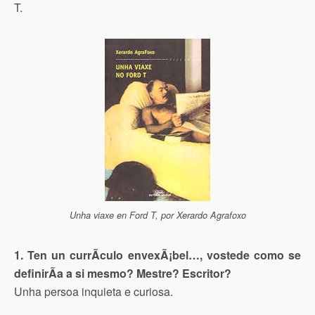
T.
Unha viaxe en Ford T, por Xerardo Agrafoxo
1. Ten un currÃ­culo envexÃ¡bel…, vostede como se
definirÃ­a a si mesmo? Mestre? Escritor?
Unha persoa inquieta e curiosa.