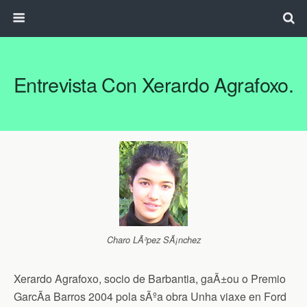
Entrevista Con Xerardo Agrafoxo.
Charo LÃ³pez SÃ¡nchez
Xerardo Agrafoxo, socio de Barbantia, gaÃ±ou o Premio
GarcÃ­a Barros 2004 pola sÃºa obra Unha viaxe en Ford