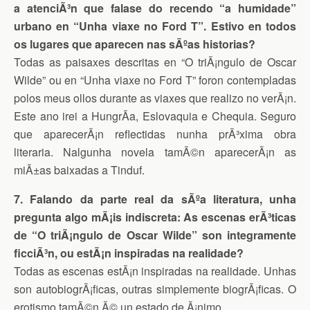
a atenciÃ³n que falase do recendo “a humidade”
urbano en “Unha viaxe no Ford T”. Estivo en todos
os lugares que aparecen nas sÃºas historias?
Todas as paisaxes descritas en “O triÃ¡ngulo de Oscar
Wilde” ou en “Unha viaxe no Ford T” foron contempladas
polos meus ollos durante as viaxes que realizo no verÃ¡n.
Este ano irei a HungrÃ­a, Eslovaquia e Chequia. Seguro
que aparecerÃ¡n reflectidas nunha prÃ³xima obra
literaria. Nalgunha novela tamÃ©n aparecerÃ¡n as
miÃ±as baixadas a Tinduf.
7. Falando da parte real da sÃºa literatura, unha
pregunta algo mÃ¡is indiscreta: As escenas erÃ³ticas
de “O triÃ¡ngulo de Oscar Wilde” son integramente
ficciÃ³n, ou estÃ¡n inspiradas na realidade?
Todas as escenas estÃ¡n inspiradas na realidade. Unhas
son autobiogrÃ¡ficas, outras simplemente biogrÃ¡ficas. O
erotismo tamÃ©n Ã© un estado de Ã¡nimo.