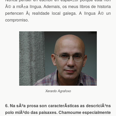
Ã© a miÃ±a lingua. Ademais, os meus libros de historia
pertencen Ã¡ realidade local galega. A lingua Ã© un
compromiso.
Xerardo Agrafoxo
6. Na sÃºa prosa son caracterÃ­sticas as descriciÃ³ns
polo miÃºdo das paisaxes. Chamoume especialmente