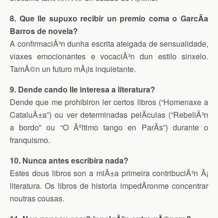
8. Que lle supuxo recibir un premio coma o GarcÃ­a
Barros de novela?
A confirmaciÃ³n dunha escrita ateigada de sensualidade,
viaxes emocionantes e vocaciÃ³n dun estilo sinxelo.
TamÃ©n un futuro mÃ¡is inquietante.
9. Dende cando lle interesa a literatura?
Dende que me prohibiron ler certos libros (“Homenaxe a
CataluÃ±a”) ou ver determinadas pelÃ­culas (“RebeliÃ³n
a bordo” ou “O Ãºltimo tango en ParÃ­s”) durante o
franquismo.
10. Nunca antes escribira nada?
Estes dous libros son a miÃ±a primeira contribuciÃ³n Ã¡
literatura. Os libros de historia impedÃ­ronme concentrar
noutras cousas.