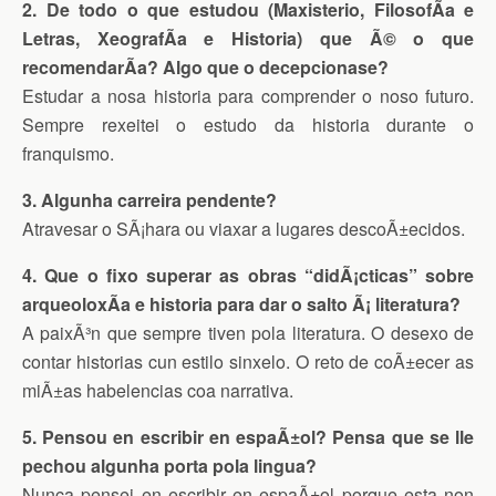
2. De todo o que estudou (Maxisterio, FilosofÃ­a e
Letras, XeografÃ­a e Historia) que Ã© o que
recomendarÃ­a? Algo que o decepcionase?
Estudar a nosa historia para comprender o noso futuro.
Sempre rexeitei o estudo da historia durante o
franquismo.
3. Algunha carreira pendente?
Atravesar o SÃ¡hara ou viaxar a lugares descoÃ±ecidos.
4. Que o fixo superar as obras “didÃ¡cticas” sobre
arqueoloxÃ­a e historia para dar o salto Ã¡ literatura?
A paixÃ³n que sempre tiven pola literatura. O desexo de
contar historias cun estilo sinxelo. O reto de coÃ±ecer as
miÃ±as habelencias coa narrativa.
5. Pensou en escribir en espaÃ±ol? Pensa que se lle
pechou algunha porta pola lingua?
Nunca pensei en escribir en espaÃ±ol porque esta non