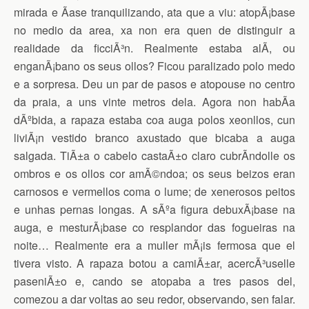
mirada e Ã­ase tranquilizando, ata que a viu: atopÃ¡base
no medio da area, xa non era quen de distinguir a
realidade da ficciÃ³n. Realmente estaba alÃ­, ou
enganÃ¡bano os seus ollos? Ficou paralizado polo medo
e a sorpresa. Deu un par de pasos e atopouse no centro
da praia, a uns vinte metros dela. Agora non habÃ­a
dÃºbida, a rapaza estaba coa auga polos xeonllos, cun
liviÃ¡n vestido branco axustado que bicaba a auga
salgada. TiÃ±a o cabelo castaÃ±o claro cubrÃ­ndolle os
ombros e os ollos cor amÃ©ndoa; os seus beizos eran
carnosos e vermellos coma o lume; de xenerosos peitos
e unhas pernas longas. A sÃºa figura debuxÃ¡base na
auga, e mesturÃ¡base co resplandor das fogueiras na
noite… Realmente era a muller mÃ¡is fermosa que el
tivera visto. A rapaza botou a camiÃ±ar, acercÃ³uselle
paseniÃ±o e, cando se atopaba a tres pasos del,
comezou a dar voltas ao seu redor, observando, sen falar.