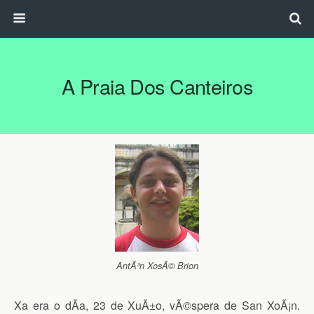
A Praia Dos Canteiros
AntÃ³n XosÃ© Brion
Xa era o dÃ­a, 23 de XuÃ±o, vÃ©spera de San XoÃ¡n.