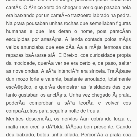
cantÃ­s. O Ãºnico xeito de chegar e ver o que pasaba nela
era baixando por un camiÃ±o traizoeiro labrado na pedra.
Na praia pousaban unhas rochas que semellaban figuras
humanas e que lles deran o nome, pois parecÃ­an
esculpidas por artesÃ¡ns. A lenda contada polos mÃ¡is
vellos anunciaba que ese dÃ­a Ã­a a mÃ¡is fermosa das
rapazas baÃ±arse alÃ­. E Breixo, coa curiosidade propia
da mocidade, querÃ­a ver se era certo e, de paso, saltar
as nove ondas. A sÃºa intenciÃ³n era sinxela. TratÃ¡base
dun mozo forte e valente, bastante arroutado, totalmente
escÃ©ptico, e querÃ­a demostrar as falsidades das que
tanto gustaban os anciÃ¡ns. Unha vez chegado Ã¡ praia,
poderÃ­a comprobar a sÃºa teorÃ­a e volver cos
compaÃ±eiros para seguir a noite de troula.
Mentres descendÃ­a, os nervios Ã­an cobrando forza e,
malia non crer, a dÃºbida tÃ­Ã±aa ben presente. Cando
deu baixado, botou unha ollada. PercorrÃ­a a praia coa