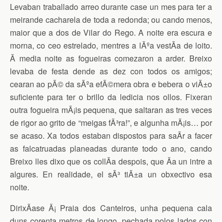
Levaban traballado arreo durante case un mes para ter a
meirande cacharela de toda a redonda; ou cando menos,
maior que a dos de Vilar do Rego. A noite era escura e
morna, co ceo estrelado, mentres a lÃºa vestÃ­a de loito.
Ã media noite as fogueiras comezaron a arder. Breixo
levaba de festa dende as dez con todos os amigos;
cearan ao pÃ© da sÃºa efÃ©mera obra e bebera o viÃ±o
suficiente para ter o brillo da ledicia nos ollos. Fixeran
outra fogueira mÃ¡is pequena, que saltaran as tres veces
de rigor ao grito de “meigas fÃ³ra!”, e algunha mÃ¡is… por
se acaso. Xa todos estaban dispostos para saÃ­r a facer
as falcatruadas planeadas durante todo o ano, cando
Breixo lles dixo que os collÃ­a despois, que Ã­a un intre a
algures. En realidade, el sÃ³ tiÃ±a un obxectivo esa
noite.
DirixÃ­ase Ã¡ Praia dos Canteiros, unha pequena cala
duns corenta metros de longo, pechada polos lados con