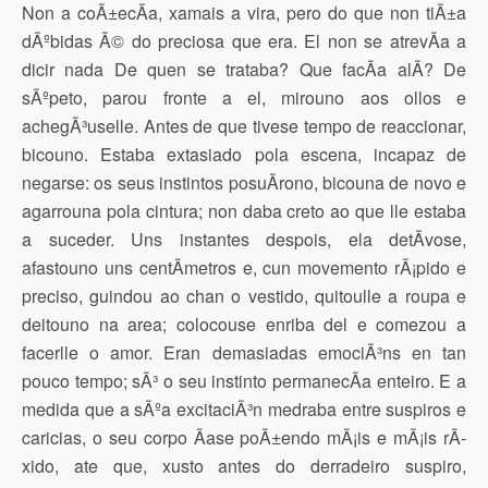
Non a coÃ±ecÃ­a, xamais a vira, pero do que non tiÃ±a
dÃºbidas Ã© do preciosa que era. El non se atrevÃ­a a
dicir nada De quen se trataba? Que facÃ­a alÃ­? De
sÃºpeto, parou fronte a el, mirouno aos ollos e
achegÃ³uselle. Antes de que tivese tempo de reaccionar,
bicouno. Estaba extasiado pola escena, incapaz de
negarse: os seus instintos posuÃ­rono, bicouna de novo e
agarrouna pola cintura; non daba creto ao que lle estaba
a suceder. Uns instantes despois, ela detÃ­vose,
afastouno uns centÃ­metros e, cun movemento rÃ¡pido e
preciso, guindou ao chan o vestido, quitoulle a roupa e
deitouno na area; colocouse enriba del e comezou a
facerlle o amor. Eran demasiadas emociÃ³ns en tan
pouco tempo; sÃ³ o seu instinto permanecÃ­a enteiro. E a
medida que a sÃºa excitaciÃ³n medraba entre suspiros e
caricias, o seu corpo Ã­ase poÃ±endo mÃ¡is e mÃ¡is rÃ­
xido, ate que, xusto antes do derradeiro suspiro,