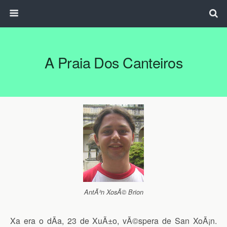
A Praia Dos Canteiros
AntÃ³n XosÃ© Brion
Xa era o dÃ­a, 23 de XuÃ±o, vÃ©spera de San XoÃ¡n.