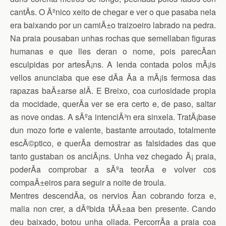
cantÃ­s. O Ãºnico xeito de chegar e ver o que pasaba nela
era baixando por un camiÃ±o traizoeiro labrado na pedra.
Na praia pousaban unhas rochas que semellaban figuras
humanas e que lles deran o nome, pois parecÃ­an
esculpidas por artesÃ¡ns. A lenda contada polos mÃ¡is
vellos anunciaba que ese dÃ­a Ã­a a mÃ¡is fermosa das
rapazas baÃ±arse alÃ­. E Breixo, coa curiosidade propia
da mocidade, querÃ­a ver se era certo e, de paso, saltar
as nove ondas. A sÃºa intenciÃ³n era sinxela. TratÃ¡base
dun mozo forte e valente, bastante arroutado, totalmente
escÃ©ptico, e querÃ­a demostrar as falsidades das que
tanto gustaban os anciÃ¡ns. Unha vez chegado Ã¡ praia,
poderÃ­a comprobar a sÃºa teorÃ­a e volver cos
compaÃ±eiros para seguir a noite de troula.
Mentres descendÃ­a, os nervios Ã­an cobrando forza e,
malia non crer, a dÃºbida tÃ­Ã±aa ben presente. Cando
deu baixado, botou unha ollada. PercorrÃ­a a praia coa