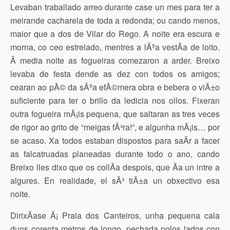
Levaban traballado arreo durante case un mes para ter a
meirande cacharela de toda a redonda; ou cando menos,
maior que a dos de Vilar do Rego. A noite era escura e
morna, co ceo estrelado, mentres a lÃºa vestÃ­a de loito.
Ã media noite as fogueiras comezaron a arder. Breixo
levaba de festa dende as dez con todos os amigos;
cearan ao pÃ© da sÃºa efÃ©mera obra e bebera o viÃ±o
suficiente para ter o brillo da ledicia nos ollos. Fixeran
outra fogueira mÃ¡is pequena, que saltaran as tres veces
de rigor ao grito de “meigas fÃ³ra!”, e algunha mÃ¡is… por
se acaso. Xa todos estaban dispostos para saÃ­r a facer
as falcatruadas planeadas durante todo o ano, cando
Breixo lles dixo que os collÃ­a despois, que Ã­a un intre a
algures. En realidade, el sÃ³ tiÃ±a un obxectivo esa
noite.
DirixÃ­ase Ã¡ Praia dos Canteiros, unha pequena cala
duns corenta metros de longo, pechada polos lados con