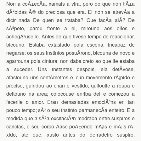
Non a coÃ±ecÃ­a, xamais a vira, pero do que non tiÃ±a
dÃºbidas Ã© do preciosa que era. El non se atrevÃ­a a
dicir nada De quen se trataba? Que facÃ­a alÃ­? De
sÃºpeto, parou fronte a el, mirouno aos ollos e
achegÃ³uselle. Antes de que tivese tempo de reaccionar,
bicouno. Estaba extasiado pola escena, incapaz de
negarse: os seus instintos posuÃ­rono, bicouna de novo e
agarrouna pola cintura; non daba creto ao que lle estaba
a suceder. Uns instantes despois, ela detÃ­vose,
afastouno uns centÃ­metros e, cun movemento rÃ¡pido e
preciso, guindou ao chan o vestido, quitoulle a roupa e
deitouno na area; colocouse enriba del e comezou a
facerlle o amor. Eran demasiadas emociÃ³ns en tan
pouco tempo; sÃ³ o seu instinto permanecÃ­a enteiro. E a
medida que a sÃºa excitaciÃ³n medraba entre suspiros e
caricias, o seu corpo Ã­ase poÃ±endo mÃ¡is e mÃ¡is rÃ­
xido, ate que, xusto antes do derradeiro suspiro,