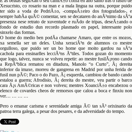
E as beatas seguÃ­an o seu camiÃ±o coma en ano santo tras o rastro de
Xesucristo, co rosario na man e a mala lingua na outra, porque puido
ter sido a voda de PedriÃ±o, -compaÃ±eiro dos fotografados-, e
sempre habÃ­a quÃ© comentar, sen se decataren do anÃ³nimo da sÃºa
presenza nese retrato de xuventude e ruÃ­do de tripas, deseÃ±ando o
fondo de estudio dun recordo plasmado en papel, interesante polo
sinxelo das formas.
O home do medio ben podÃ­a chamarse Amaro, que entre os mozos,
xa semella ser un deles. Unha xeraciÃ³n de alumnos co mestre
orgulloso, que puido ser un bo home que moito gardou na sÃºa
cachola para ensinarlles lecciÃ³ns Ãºtiles. Todos gozan do momento
que logo, talvez, nunca se volveu repetir: ao mestre fusilÃ¡rono cando
a RepÃºblica rematou en ditadura, Manolo “o Curto”, Ã¡ dereita
inferior da imaxe, morreu de gangrena en Madrid por unha ferida de
fusil nun pÃ©; Paco o do Pazo, Ã¡ esquerda, cambiou de bando cando
estalou a guerra; Afrodisio, Ã¡ dereita do mestre, veu partir o barco
cara Ã¡s AmÃ©ricas e non volveu; mentres XoanciÃ±o encabezou o
elenco de covardes cheos de remorsos que calou a boca e finxiu non
ver… … … …
Pero o emanar carisma e serenidade amiga Ã© tan sÃ³ orixinario da
patroa terra galega, a pesar dos pesares, e da adversidade do tempo.