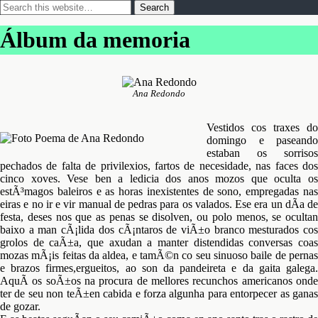
Álbum da memoria
Ana Redondo
Vestidos cos traxes do
domingo e paseando
estaban os sorrisos
pechados de falta de privilexios, fartos de necesidade, nas faces dos
cinco xoves. Vese ben a ledicia dos anos mozos que oculta os
estÃ³magos baleiros e as horas inexistentes de sono, empregadas nas
eiras e no ir e vir manual de pedras para os valados. Ese era un dÃ­a de
festa, deses nos que as penas se disolven, ou polo menos, se ocultan
baixo a man cÃ¡lida dos cÃ¡ntaros de viÃ±o branco mesturados cos
grolos de caÃ±a, que axudan a manter distendidas conversas coas
mozas mÃ¡is feitas da aldea, e tamÃ©n co seu sinuoso baile de pernas
e brazos firmes,ergueitos, ao son da pandeireta e da gaita galega.
AquÃ­ os soÃ±os na procura de mellores recunchos americanos onde
ter de seu non teÃ±en cabida e forza algunha para entorpecer as ganas
de gozar.