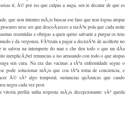
 sexas ti; Ã© por iso que culpas a auga, sen te decatar de que es
de, que non intentes mÃ¡is buscar ese faro que non logras atopar
 procures nese ser que descoÃ±eces a razÃ³n pola que cada noite
tasmas resentidas e obrigas a quen quixo salvarte a purgar os teus
edo e da vergonza. FÃ³rzala a pagar a decisiÃ³n de acollerte no
e te salvou na intemperie do mar e che deu todo o que un dÃ­a
ito inexplicÃ¡bel renuncias a iso arrasando con todo o que atopas
raga sen cura. Na era das vacinas a tÃºa enfermidade segue o
se pode solucionar mÃ¡is que coa tÃºa toma de conciencia, e
acer Ã© sÃ³ algo temporal, sustancias quÃ­micas que cando
ea negra cada vez peor.
 vitoria perfila unha resposta mÃ¡is decepcionante: sÃ³ queda