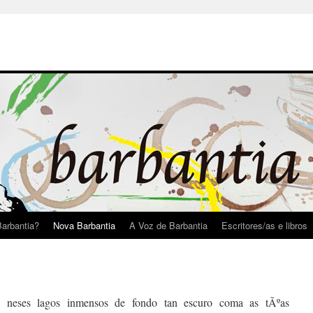
arbantia?
Nova Barbantia
A Voz de Barbantia
Escritores/as e libros
 neses lagos inmensos de fondo tan escuro coma as tÃºas