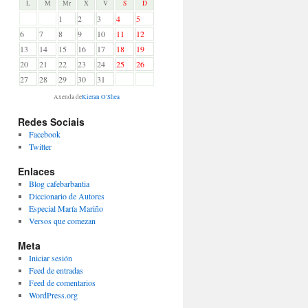
L
M
Mr
X
V
S
D
1
2
3
4
5
6
7
8
9
10
11
12
13
14
15
16
17
18
19
20
21
22
23
24
25
26
27
28
29
30
31
Axenda de
Kieran O'Shea
Redes Sociais
Facebook
Twitter
Enlaces
Blog cafebarbantia
Diccionario de Autores
Especial María Mariño
Versos que comezan
Meta
Iniciar sesión
Feed de entradas
Feed de comentarios
WordPress.org