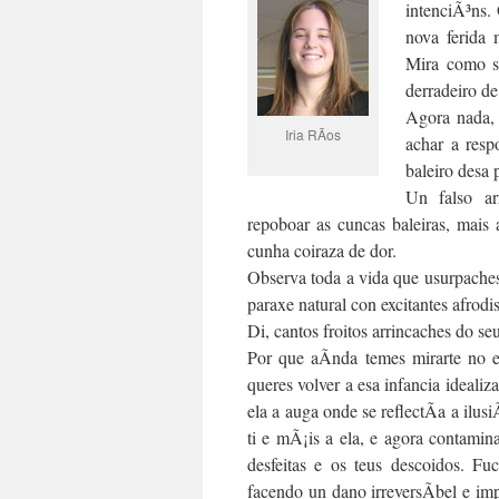
intenciÃ³ns.
nova ferida
Mira como s
derradeiro de
Agora nada,
Iria RÃ­os
achar a resp
baleiro desa 
Un falso ar
repoboar as cuncas baleiras, mais
cunha coiraza de dor.
Observa toda a vida que usurpache
paraxe natural con excitantes afrod
Di, cantos froitos arrincaches do s
Por que aÃ­nda temes mirarte no 
queres volver a esa infancia ideal
ela a auga onde se reflectÃ­a a ilus
ti e mÃ¡is a ela, e agora contami
desfeitas e os teus descoidos. Fu
facendo un dano irreversÃ­bel e imp