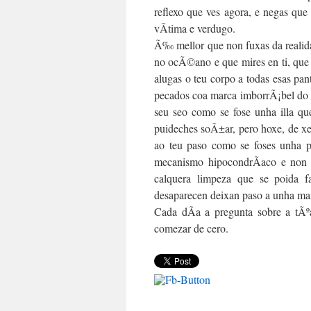
reflexo que ves agora, e negas que
vÃ­tima e verdugo.
Ã‰ mellor que non fuxas da realida
no ocÃ©ano e que mires en ti, que
alugas o teu corpo a todas esas pan
pecados coa marca imborrÃ¡bel do m
seu seo como se fose unha illa qu
puideches soÃ±ar, pero hoxe, de xe
ao teu paso como se foses unha p
mecanismo hipocondrÃ­aco e non 
calquera limpeza que se poida f
desaparecen deixan paso a unha mar
Cada dÃ­a a pregunta sobre a tÃºa
comezar de cero.