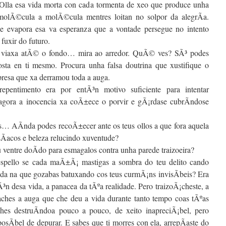
 Olla esa vida morta con cada tormenta de xeo que produce unha
 molÃ©cula a molÃ©cula mentres loitan no solpor da alegrÃ­a.
e evapora esa va esperanza que a vontade persegue no intento
 fuxir do futuro.
 viaxa atÃ© o fondo… mira ao arredor. QuÃ© ves? SÃ³ podes
osta en ti mesmo. Procura unha falsa doutrina que xustifique o
presa que xa derramou toda a auga.
repentimento era por entÃ³n motivo suficiente para intentar
 agora a inocencia xa coÃ±ece o porvir e gÃ¡rdase cubrÃ­ndose
s… AÃ­nda podes recoÃ±ecer ante os teus ollos a que fora aquela
isÃ­acos e beleza relucindo xuventude?
eu ventre doÃ­do para esmagalos contra unha parede traizoeira?
espello se cada maÃ±Ã¡ mastigas a sombra do teu delito cando
izada na que gozabas batuxando cos teus curmÃ¡ns invisÃ­beis? Era
iÃ³n desa vida, a panacea da tÃºa realidade. Pero traizoÃ¡cheste, a
naches a auga que che deu a vida durante tanto tempo coas tÃºas
ches destruÃ­ndoa pouco a pouco, de xeito inapreciÃ¡bel, pero
osÃ­bel de depurar. E sabes que ti morres con ela, arrepÃ­aste do