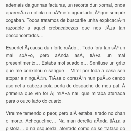
ademais dalgunhas facturas, un recorte dun xornal, onde
aparecÃ­a a noticia do nÃºmero agraciado, Ã³ que sempre
xogaban. Todos tratamos de buscarlle unha explicaciÃ³n
razoable a aquel crebacabezas que nos tiÃ±a tan
desconcertados…
Espertei Ã¡ causa dun forte ruÃ­do… Todo fora tan sÃ³ un
mal soÃ±o, pero aÃ­nda asÃ­, tiÃ±a un mal
presentimento… Estaba moi suado e… Sentiuse un grito
que me conxelou o sangue… Mirei por toda a casa sen
atopar a ninguÃ©n. TiÃ±a o corazÃ³n nun puÃ±o cando
asomei a cabeza pola porta do despacho de meu pai. Ã
primeira que vin foi Ã¡ miÃ±a nai, que miraba aterrada
para o outro lado do cuarto.
Vireime temendo o peor, pero alÃ­ estaba, tirado no chan
e morto. Achegueime… Na man dereita aÃ­nda tiÃ±a a
pistola… e na esquerda, aferrado como se se tratase do