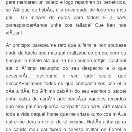
para mercaren un boleto e logo repartiren os beneficios,
se Ã© que os habÃ­a, e o encargado de todo era meu
pai… Un millÃ³n de euros para todos! E a nÃ³s
corresponderÃ­anos unha boa tallada! Que ben nos
viÃ±an!
Ã“ principio pareceume raro que a familia non soubese
nada da tarefa que meu pai realizaba co grupo, pero eu
busquei o boleto ata que xa non puiden mÃ¡is. Cacheei
ata o Ãºltimo recuncho do seu despacho e o que
descubrÃ­n, reveloume o seu lado oculto, que
descoÃ±eciamos todos os que compartiamos con el o
dÃ­a a dÃ­a. No Ãºltimo caixÃ³n do seu escritorio, atopei
unha caixa de cartÃ³n que contiÃ±a aqueles recordos
que meu pai non querÃ­a compartir con nÃ³s. AlÃ­ estaba
toda a vida daquel home que me criara xunto coa miÃ±a
nai e me dera o mellor de si mesmo. HabÃ­a unha gorra
de cando meu pai fixera o servizo militar en Ferrol e