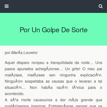
Por Un Golpe De Sorte
por
MarÃ­a Loureiro
Aquel disparo rompeu a tranquilidade da noite… Uns
pasos apurados achegÃ¡ronse… Un grito! O meu pai
matÃ¡rase, matÃ¡rase sen ningunha explicaciÃ³n.
NinguÃ©n sospeitaba as causas que o levaran a tal
situaciÃ³n… Non habÃ­a razÃ³n lÃ³xica para o
acontecido.
A sÃºa morte causounos a dor mÃ¡is grande que
puidÃ©semos imaxinar. EntristecÃ­ame pensar que xa