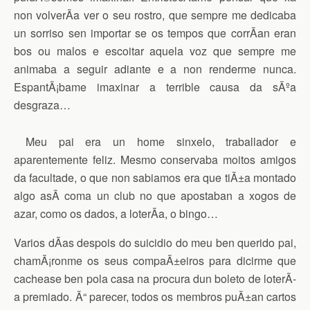
non volverÃ­a ver o seu rostro, que sempre me dedicaba
un sorriso sen importar se os tempos que corrÃ­an eran
bos ou malos e escoitar aquela voz que sempre me
animaba a seguir adiante e a non renderme nunca.
EspantÃ¡bame imaxinar a terrible causa da sÃºa
desgraza…
Meu pai era un home sinxelo, traballador e
aparentemente feliz. Mesmo conservaba moitos amigos
da facultade, o que non sabiamos era que tiÃ±a montado
algo asÃ­ coma un club no que apostaban a xogos de
azar, como os dados, a loterÃ­a, o bingo…
Varios dÃ­as despois do suicidio do meu ben querido pai,
chamÃ¡ronme os seus compaÃ±eiros para dicirme que
cachease ben pola casa na procura dun boleto de loterÃ­
a premiado. Ã“ parecer, todos os membros puÃ±an cartos