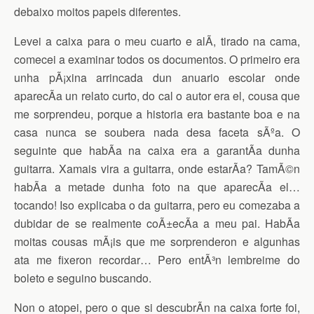
debaixo moitos papeis diferentes.
Levei a caixa para o meu cuarto e alÃ­, tirado na cama,
comecei a examinar todos os documentos. O primeiro era
unha pÃ¡xina arrincada dun anuario escolar onde
aparecÃ­a un relato curto, do cal o autor era el, cousa que
me sorprendeu, porque a historia era bastante boa e na
casa nunca se soubera nada desa faceta sÃºa. O
seguinte que habÃ­a na caixa era a garantÃ­a dunha
guitarra. Xamais vira a guitarra, onde estarÃ­a? TamÃ©n
habÃ­a a metade dunha foto na que aparecÃ­a el…
tocando! Iso explicaba o da guitarra, pero eu comezaba a
dubidar de se realmente coÃ±ecÃ­a a meu pai. HabÃ­a
moitas cousas mÃ¡is que me sorprenderon e algunhas
ata me fixeron recordar… Pero entÃ³n lembreime do
boleto e seguino buscando.
Non o atopei, pero o que si descubrÃ­n na caixa forte foi,