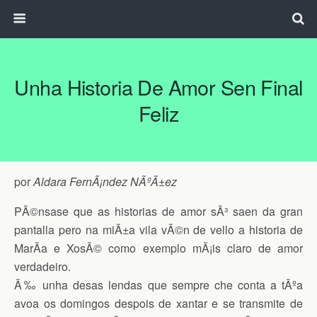
Unha Historia De Amor Sen Final
Feliz
por
Aldara FernÃ¡ndez NÃºÃ±ez
PÃ©nsase que as historias de amor sÃ³ saen da gran
pantalla pero na miÃ±a vila vÃ©n de vello a historia de
MarÃ­a e XosÃ© como exemplo mÃ¡is claro de amor
verdadeiro.
Ã‰ unha desas lendas que sempre che conta a tÃºa
avoa os domingos despois de xantar e se transmite de