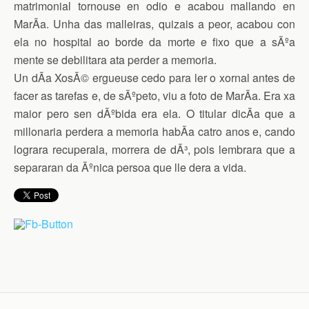
matrimonial tornouse en odio e acabou mallando en
MarÃ­a. Unha das malleiras, quizais a peor, acabou con
ela no hospital ao borde da morte e fixo que a sÃºa
mente se debilitara ata perder a memoria.
Un dÃ­a XosÃ© ergueuse cedo para ler o xornal antes de
facer as tarefas e, de sÃºpeto, viu a foto de MarÃ­a. Era xa
maior pero sen dÃºbida era ela. O titular dicÃ­a que a
millonaria perdera a memoria habÃ­a catro anos e, cando
lograra recuperala, morrera de dÃ³, pois lembrara que a
separaran da Ãºnica persoa que lle dera a vida.