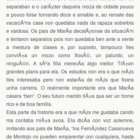
separaban e o carÃ¡cter daquela moza de cidade pouco
a pouco foise tornando doce e amable e, ao remate das
vacaciÃ³ns case non quedaba nada da rapaza soberbia
e vaidosa. Os pais de MarÃ­a decatÃ¡ronse da situaciÃ³n
e tentaron separalos pois non quedaba ben ante a xente
a mestura de clases e, por suposto, tampouco lles
conviÃ±a un mozo como XosÃ©, un palurdo, un
ninguÃ©n. A sÃºa filla merecÃ­a algo mellor. TiÃ±an
grandes plans para ela. Os estudos non era o que mÃ¡is
lles interesaba pero non estarÃ­a de mÃ¡is que fixera
unha carreira. O realmente importante era que MarÃ­a
casara “ben”. O seu futuro marido tiÃ±a que ser un home
rico e de boa familia.
Esta parte da historia era a que mÃ¡is me gustaba cando
ma contaba miÃ±a avoa. Ela dicÃ­a con voz solemne,
imitando aos pais de MarÃ­a, “los FernÃ¡ndez Casanueva
de Montojo no pueden emparentar con cualquiera, hasta