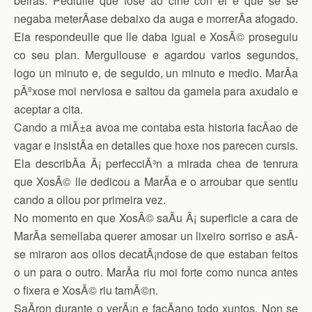
beiras. Pediulle que fose ao cine con el e que se se
negaba meterÃ­ase debaixo da auga e morrerÃ­a afogado.
Ela respondeulle que lle daba igual e XosÃ© proseguiu
co seu plan. Mergullouse e agardou varios segundos,
logo un minuto e, de seguido, un minuto e medio. MarÃ­a
pÃºxose moi nerviosa e saltou da gamela para axudalo e
aceptar a cita.
Cando a miÃ±a avoa me contaba esta historia facÃ­ao de
vagar e insistÃ­a en detalles que hoxe nos parecen cursis.
Ela describÃ­a Ã¡ perfecciÃ³n a mirada chea de tenrura
que XosÃ© lle dedicou a MarÃ­a e o arroubar que sentiu
cando a ollou por primeira vez.
No momento en que XosÃ© saÃ­u Ã¡ superficie a cara de
MarÃ­a semellaba querer amosar un lixeiro sorriso e asÃ­
se miraron aos ollos decatÃ¡ndose de que estaban feitos
o un para o outro. MarÃ­a riu moi forte como nunca antes
o fixera e XosÃ© riu tamÃ©n.
SaÃ­ron durante o verÃ¡n e facÃ­ano todo xuntos. Non se