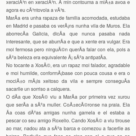
xeraciÃ³n en xeraciÃ³n. A min contouma a miÃ±a avoa e
agora eu cÃ³ntovola a vÃ³s.
MarÃ­a era unha rapaza de familia acomodada, estudaba
en Madrid e pasaba os verÃ¡ns nunha vila de Muros. Ela
aborrecÃ­a Galicia, dicÃ­a que nunca pasaba nada
interesante, que se aburrÃ­a e que a xente era vulgar. Era
moi fermosa pero ninguÃ©n querÃ­a falar con ela, pois a
sÃºa beleza era equivalente Ã¡ sÃºa antipatÃ­a.
No tocante a XosÃ©, era un rapaz moi falador, agradable
e moi humilde, conformÃ¡base con pouca cousa e era o
mociÃ±o mÃ¡is xeitoso da vila e sempre conseguÃ­a
sacarlle un sorriso a calquera.
O dÃ­a que XosÃ© viu a MarÃ­a por primeira vez xurou
que serÃ­a a sÃºa muller. CoÃ±ecÃ©ronse na praia. Ela
Ã­a coas dÃºas amigas nunha gamela e el estaba a
pescar co seu amigo Roxelio. Cando XosÃ© a viu tirouse
ao mar, nadou ata a sÃºa barca e comezou a facerlle as