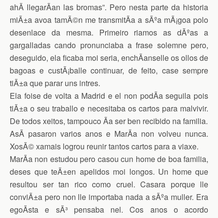
ahÃ­ llegarÃ­an las bromas”. Pero nesta parte da historia
miÃ±a avoa tamÃ©n me transmitÃ­a a sÃºa mÃ¡goa polo
desenlace da mesma. Primeiro riamos as dÃºas a
gargalladas cando pronunciaba a frase solemne pero,
deseguido, ela ficaba moi seria, enchÃ­anselle os ollos de
bagoas e custÃ¡balle continuar, de feito, case sempre
tiÃ±a que parar uns intres.
Ela foise de volta a Madrid e el non podÃ­a seguila pois
tiÃ±a o seu traballo e necesitaba os cartos para malvivir.
De todos xeitos, tampouco Ã­a ser ben recibido na familia.
AsÃ­ pasaron varios anos e MarÃ­a non volveu nunca.
XosÃ© xamais logrou reunir tantos cartos para a viaxe.
MarÃ­a non estudou pero casou cun home de boa familia,
deses que teÃ±en apelidos moi longos. Un home que
resultou ser tan rico como cruel. Casara porque lle
conviÃ±a pero non lle importaba nada a sÃºa muller. Era
egoÃ­sta e sÃ³ pensaba nel. Cos anos o acordo