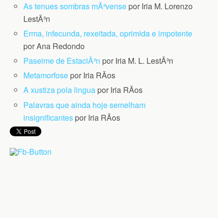
As tenues sombras mÃ³vense
por Iria M. Lorenzo
LestÃ³n
Erma, infecunda, rexeitada, oprimida e impotente
por Ana Redondo
Paseime de EstaciÃ³n
por Iria M. L. LestÃ³n
Metamorfose
por Iria RÃ­os
A xustiza pola lingua
por Iria RÃ­os
Palavras que ainda hoje semelham
insignificantes
por Iria RÃ­os