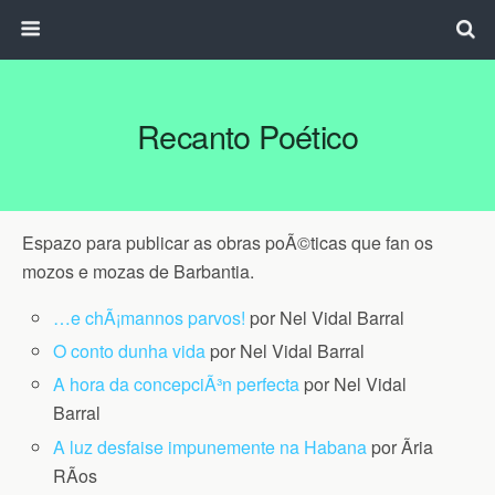
Recanto Poético
Espazo para publicar as obras poÃ©ticas que fan os
mozos e mozas de Barbantia.
…e chÃ¡mannos parvos!
por Nel Vidal Barral
O conto dunha vida
por Nel Vidal Barral
A hora da concepciÃ³n perfecta
por Nel Vidal
Barral
A luz desfaise impunemente na Habana
por Ãria
RÃ­os