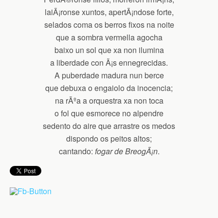
laiÃ¡ronse xuntos, apertÃ¡ndose forte,
selados coma os berros fixos na noite
que a sombra vermella agocha
baixo un sol que xa non ilumina
a liberdade con Ã¡s ennegrecidas.
A puberdade madura nun berce
que debuxa o engaiolo da inocencia;
na rÃºa a orquestra xa non toca
o fol que esmorece no alpendre
sedento do aire que arrastre os medos
dispondo os peitos altos;
cantando:
fogar de BreogÃ¡n
.