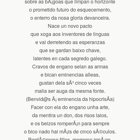
sobre as bÃ¡goas que limpan o horizonte
o prometido futuro do esquecemento,
o enterro da nosa gloria devanceira.
Nace un novo pacto
que xoga aos inventores de linguas
e vai derretendo as esperanzas
que se gardan baixo chave,
latentes en cada segredo galego.
Cravos de engano selan as armas
e bican eminencias alleas,
gustan dela sÃ³ cinco veces
malia ser auga da mesma fonte.
(Benvid@s Ã¡ eminencia da hipocrisÃ­a)
Facer con ela do engano unha arte,
da mentira un don, dos risos laios,
e os beizos romperÃ¡n para sempre
o bico nado hai mÃ¡is de cinco sÃ©culos.
PerdÃ©ronse fillos, morreron irmÃ¡ns,