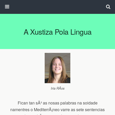
A Xustiza Pola Lingua
Iria RÃ­os
Fican tan sÃ³ as nosas palabras na soidade
namentres o MediterrÃ¡neo varre as sete sentencias