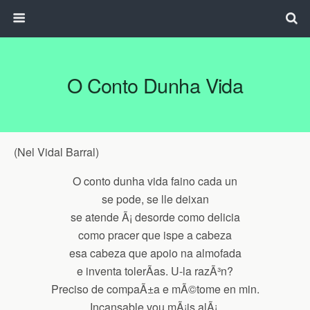
O Conto Dunha Vida
(Nel Vidal Barral)
O conto dunha vida faino cada un
se pode, se lle deixan
se atende Ã¡ desorde como delicia
como pracer que ispe a cabeza
esa cabeza que apoio na almofada
e inventa tolerÃ­as. U-la razÃ³n?
Preciso de compaÃ±a e mÃ©tome en min.
Incansable vou mÃ¡is alÃ¡.