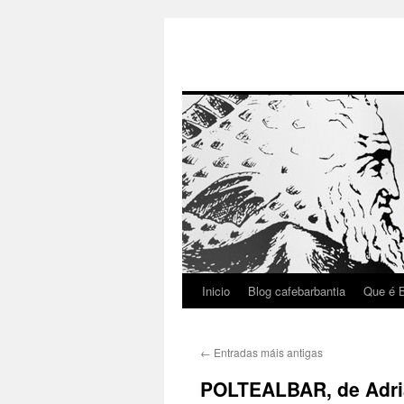
Inicio
Blog cafebarbantia
Que é B
Saltar
ao
←
Entradas máis antigas
contido
POLTEALBAR, de Adri