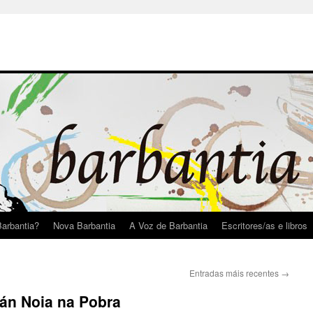
arbantia?
Nova Barbantia
A Voz de Barbantia
Escritores/as e libros
Entradas máis recentes
→
án Noia na Pobra