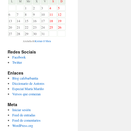
L
M
Mr
X
V
S
D
1
2
3
4
5
6
7
8
9
10
11
12
13
14
15
16
17
18
19
20
21
22
23
24
25
26
27
28
29
30
31
Axenda de
Kieran O'Shea
Redes Sociais
Facebook
Twitter
Enlaces
Blog cafebarbantia
Diccionario de Autores
Especial María Mariño
Versos que comezan
Meta
Iniciar sesión
Feed de entradas
Feed de comentarios
WordPress.org