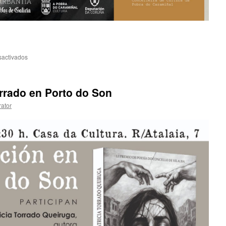
sactivados
en
POLTEALBAR,
de
Adrián
rrado en Porto do Son
Noia
na
rator
Pobra