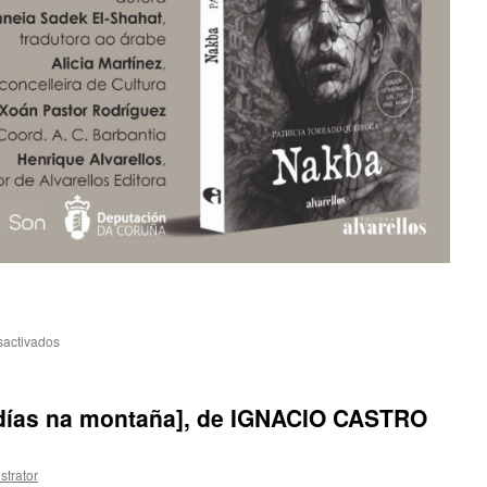
sactivados
en
NAKBA,
de
Patricia
días na montaña], de IGNACIO CASTRO
Torrado
en
Porto
strator
do