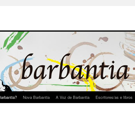
arbantia?
Nova Barbantia
A Voz de Barbantia
Escritores/as e libros