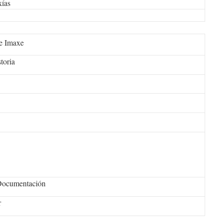
ías
 e Imaxe
toria
 Documentación
r