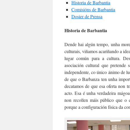
Historia de Barbantia
Comisións de Barbantia
Dosier de Prensa
Historia de Barbantia
Dende hai algún tempo, unha more
culturais, viñamos acariñando a id
lugar común para a cultura. Des
asociación cultural que pretende 
independente, co único ánimo de l
de que o Barbanza ten unha importa
decatamos de que esa oferta non tr
acto. Esa é unha verdadeira mágoa,
non recollen máis público que o d
porque a configuración física da c