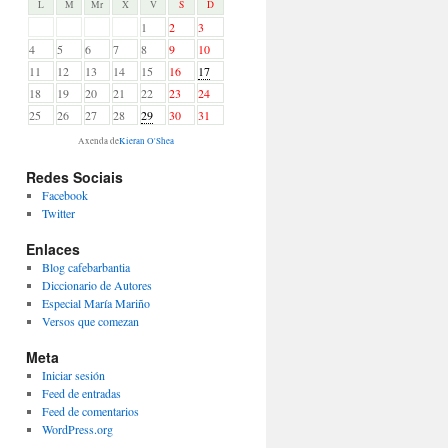
L
M
Mr
X
V
S
D
1
2
3
4
5
6
7
8
9
10
11
12
13
14
15
16
17
18
19
20
21
22
23
24
25
26
27
28
29
30
31
Axenda de
Kieran O'Shea
Redes Sociais
Facebook
Twitter
Enlaces
Blog cafebarbantia
Diccionario de Autores
Especial María Mariño
Versos que comezan
Meta
Iniciar sesión
Feed de entradas
Feed de comentarios
WordPress.org