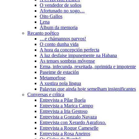
O vendedor de soños
Afortunado no xogo…
Oito Gallos
Lena
Álbum da memoria
Recanto poético
…e chámannos parvos!
O conto dunha vida
A hora da concepción perfecta
A luz desfaise impunemente na Habana
As tenues sombras móvense
Erma, infecunda, rexeitada, oprimida e impotente
Paseime de estación
Metamorfose
A xustiza pola lingua
Palavras que ainda hoje semelham insignificantes
Conversas e crítica
Entrevista a Pilar Buela
Entrevista a Marica Campo
Entrevista a Iria Gestoso
Entrevista a Gonzalo Navaza
Entrevista con Xerardo Agrafoxo.
Entrevista a Roque Cameselle
Entrevista a Rosa Aneiros