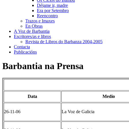
Os Ciclos do Bambú
Déjame ir, madre
Era por Setembro
Reencontro
Trazos e Imaxes
En Obras
A Voz de Barbantia
Escritores/as e libros
Revista de Libros do Barbanza 2004-2005
Contacta
Publicacións
Barbantia na Prensa
Data
Medio
26-11-06
La Voz de Galicia