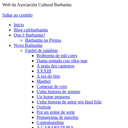
Web da Asociación Cultural Barbantia
Saltar ao contido
Inicio
Blog cafebarbantia
Que é Barbantia?
Barbantia na Prensa
Nova Barbantia
Fardel de palabras
Bolboreta de mil cores
Dama sentada con ollos mar
A praia dos canteiros
XXXIII
A era do feto
Maribel
Comezar de cero
Unha historia de sempre
Un home pequeno
Unha historia de amor sen final feliz
Quérote
Por un golpe de sorte
Pentagrama de paixóns
Contrabandista
A CABARETEIRA