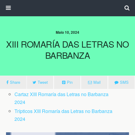
Maio 10, 2024
XIII ROMARÍA DAS LETRAS NO
BARBANZA
Share
Tweet
Pin
Mail
SMS
Cartaz XIII Romaría das Letras no Barbanza
2024
Trípticos XIII Romaría das Letras no Barbanza
2024