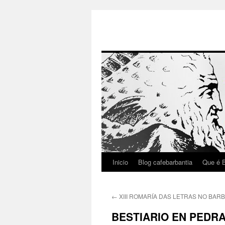
Inicio
Blog cafebarbantia
Que é B
Saltar
ao
←
XIII ROMARÍA DAS LETRAS NO BAR
contido
BESTIARIO EN PEDRA, 