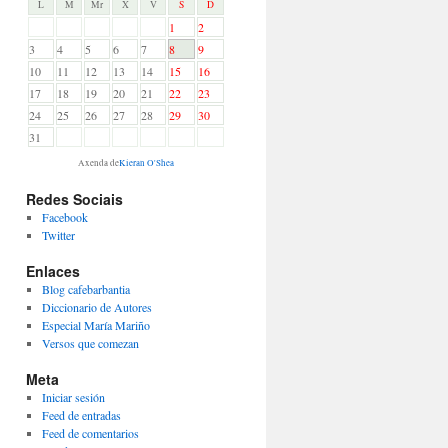
L
M
Mr
X
V
S
D
1
2
3
4
5
6
7
8
9
10
11
12
13
14
15
16
17
18
19
20
21
22
23
24
25
26
27
28
29
30
31
Axenda de
Kieran O'Shea
Redes Sociais
Facebook
Twitter
Enlaces
Blog cafebarbantia
Diccionario de Autores
Especial María Mariño
Versos que comezan
Meta
Iniciar sesión
Feed de entradas
Feed de comentarios