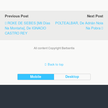
Previous Post
Next Post
ROXE DE SEBES [Mil Días
POLTEALBAR, De Adrián Noia
Na Montaña], De IGNACIO
Na Pobra
CASTRO REY
All content Copyright Barbantia
Back to top
Mobile
Desktop