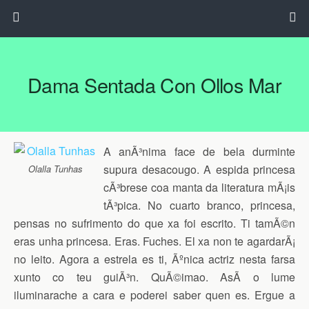
Dama Sentada Con Ollos Mar
A anÃ³nima face de bela durminte
supura desacougo. A espida princesa
Olalla Tunhas
cÃ³brese coa manta da literatura mÃ¡is
tÃ³pica. No cuarto branco, princesa,
pensas no sufrimento do que xa foi escrito. Ti tamÃ©n
eras unha princesa. Eras. Fuches. El xa non te agardarÃ¡
no leito. Agora a estrela es ti, Ãºnica actriz nesta farsa
xunto co teu guiÃ³n. QuÃ©imao. AsÃ­ o lume
iluminarache a cara e poderei saber quen es. Ergue a