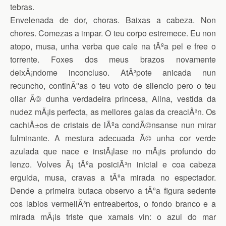
tebras.
Envelenada de dor, choras. Baixas a cabeza. Non
chores. Comezas a impar. O teu corpo estremece. Eu non
atopo, musa, unha verba que cale na tÃºa pel e free o
torrente. Foxes dos meus brazos novamente
deixÃ¡ndome inconcluso. AtÃ³pote anicada nun
recuncho, continÃºas o teu voto de silencio pero o teu
ollar Ã© dunha verdadeira princesa, Alina, vestida da
nudez mÃ¡is perfecta, as mellores galas da creaciÃ³n. Os
cachiÃ±os de cristais de lÃºa condÃ©nsanse nun mirar
fulminante. A mestura adecuada Ã© unha cor verde
azulada que nace e instÃ¡lase no mÃ¡is profundo do
lenzo. Volves Ã¡ tÃºa posiciÃ³n inicial e coa cabeza
erguida, musa, cravas a tÃºa mirada no espectador.
Dende a primeira butaca observo a tÃºa figura sedente
cos labios vermellÃ³n entreabertos, o fondo branco e a
mirada mÃ¡is triste que xamais vin: o azul do mar