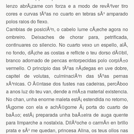
lenzo abrÃ¡zame con forza e a modo de revÃ³lver tiro
cores e curvas tÃºas no cuarto en tebras sÃ³ amparado
polos raios do flexo.
Cambias de posiciÃ³n, o cabelo lume cÃ¡eche agora no
ombreiro. Deixaches de chorar para, petrificada,
continuares co silencio. No cuarto vexo un espello, alÃ­,
no fondo, dÃ¡che as costas e reflicte o teu dorso dÃ©bil,
branco adornado de pencas entorpecidas polo corpiÃ±o
vermello. O principio das tÃºas nÃ¡degas en uve dobre,
capitel de volutas, culminaciÃ³n das tÃºas pernas
xÃ³nicas. O Ã©ntase dos fustes nas cadeiras, percÃ­boo
a anos luz do teu van, dende a miÃ±a material existencia.
No chan, unha enorme maleta estÃ¡ estendida no retorno,
fÃ¡gome con ela e achÃ©gome Ã¡ porta do cuarto de
baÃ±o; estÃ¡ preparada unha baÃ±eira de auga quente
para limparche a nostalxia. DilÃºoche o carmÃ­n en brillo
prata e sÃ³ me quedan, princesa Alina, os teus ollos nas