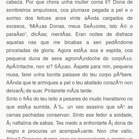
cabeza. Por que chora unha muller coma ti? Dona de
sombreiros ampulosos, coa plumaxe pegada a pel e o
sorriso dos felices anos vinte aÃ­nda cargados de
excesos, “MiÃ±as Donas, meus SeÃ±ores, isto Ã© o
paraÃ­so”, dicÃ­as; mentÃ­as. Eran noites de disfrace
aquelas nas que me bicabas a sen pedÃ­ndome
pinceladas de gloria. Agora estÃ¡s soa e espida, coa
pequena duna de seos agromÃ¡ndoche do corpiÃ±o.
ApÃ©rtache, non si? SÃ¡cao. Ãspete para min, pequena
musa, farei unha bonita paisaxe do teu corpo pÃºbere.
AÃ­nda que te arrinques a pel o teu abafado corazÃ³n non
deixarÃ¡ de suar. Pintareite mÃ¡is tarde.
Sinto o frÃ­o do teu leito a pesares do mudo hieratismo no
que estÃ¡s sumida. Ã‰ un xeo asasino que sÃ³ as
camas pechadas conservan. Sinto ese fedor a soidade,
Ã¡ naftalina de sabas. Tes medo a enfrontarte Ã¡ dona de
negro e procuras un acompaÃ±ante. Non che vallo,
Alina? Desexas durmir, caer no inconsciente e morrer un