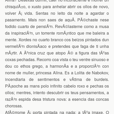
chisquiÃ±o, o xusto para anhelar abrir os ollos de novo,
volver Ã¡ vida. Sentas no leito da noite a agardar o
pasamento. Mais non saes de aquÃ­. PÃ©chaste nese
fodido cuarto de pensiÃ³n. RevÃ©lasteme como a musa
da inspiraciÃ³n, un torrente romÃ¡ntico que me baleira a
mente. Xordes no cuarto branco cos beizos pintados dun
vermellÃ³n dionisÃ­aco e pretendes que faga de ti unha
mÃ¡rtir. A Ãºnica cruz que atopo Ã© a figura das tÃºas
coxas pechadas. Recorro coa vista o teu ventre sinuoso e
dou co ethos grego, a harmonÃ­a e a proporciÃ³n con
nome de muller, princesa Alina. Es a Lolita de Nabokov,
incendiaria de sentimentos e vÃ­tima de burdeis.
PÃ¡soche as mans polo infinito cabelo roxo e pechas os
ollos; mentres, intento descubrir os teus pensamentos, a
razÃ³n espida desa tristura nova: a esencia das concas
chorosas.
AfÃ©rrome Ã¡ porta pintada na nada: a tÃºa imaxe. O